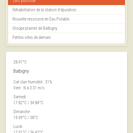
Zéro pesticide
Réhabilitation de la station d'épuration
Nouvelle ressource en Eau Potable
Groupe prairies de Balbigny
Petites villes de demain
28.91°C
Balbigny
Ciel clair
Humidité : 31%
Vent : N à 3.31 m/s
Samedi
17.82°C / 34.84°C
Dimanche
19.99°C / 38°C
Lundi
17.01°C / 36.42°C