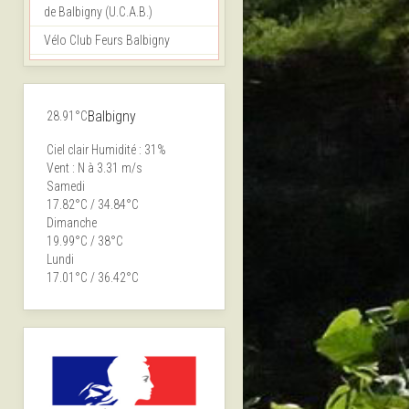
de Balbigny (U.C.A.B.)
Vélo Club Feurs Balbigny
Balbigny
28.91°C
Ciel clair
Humidité : 31%
Vent : N à 3.31 m/s
Samedi
17.82°C / 34.84°C
Dimanche
19.99°C / 38°C
Lundi
17.01°C / 36.42°C