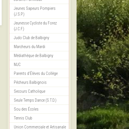
Jeunes Sapeurs Pompiers
(J.S.P.)
Jeunesse Cycliste du Forez
(J.C.F.)
Judo Club de Balbigny
Marcheurs du Mardi
Médiathèque de Balbigny
MJC
Parents d'Élèves du Collège
Pêcheurs Balbignois
Secours Catholique
Seule Temps Dance (S.T.D.)
Sou des Écoles
Tennis Club
Union Commerciale et Artisanale