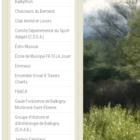
Balbython
Chasseurs du Bernand
Club Amitié et Loisirs
Comité Départemental du Sport
Adapté (C.D.S.A.)
Écho Musical
École de Musique FA SI LA Jouer
Emmaüs
Ensemble Vocal À Travers
Chants
FNACA
Gaule Forézienne de Balbigny-
Montrond-Saint-Étienne
Groupe d'Histoire et
d'Archéologie de Balbigny
(G.H.A.B.)
Jardins Familiaux