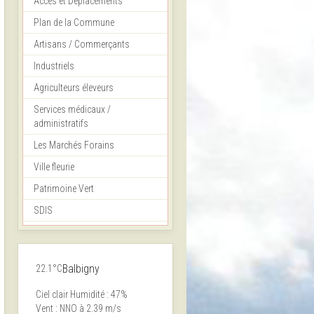
Accès et Déplacements
Plan de la Commune
Artisans / Commerçants
Industriels
Agriculteurs éleveurs
Services médicaux /
administratifs
Les Marchés Forains
Ville fleurie
Patrimoine Vert
SDIS
Balbigny
22.1°C
Ciel clair
Humidité : 47%
Vent : NNO à 2.39 m/s