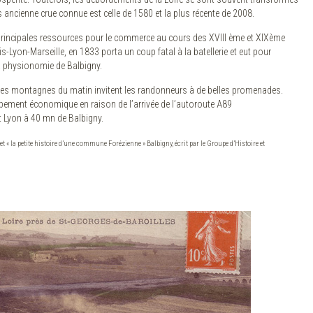
ancienne crue connue est celle de 1580 et la plus récente de 2008.
s principales ressources pour le commerce au cours des XVIII ème et XIXème
is-Lyon-Marseille, en 1833 porta un coup fatal à la batellerie et eut pour
a physionomie de Balbigny.
 les montagnes du matin invitent les randonneurs à de belles promenades.
oppement économique en raison de l’arrivée de l’autoroute A89
 Lyon à 40 mn de Balbigny.
ivret « la petite histoire d’une commune Forézienne » Balbigny, écrit par le Groupe d’Histoire et