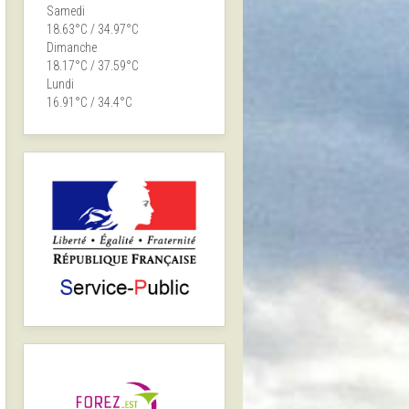
Samedi
18.63°C / 34.97°C
Dimanche
18.17°C / 37.59°C
Lundi
16.91°C / 34.4°C