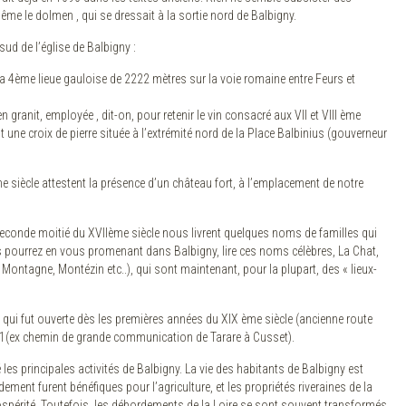
me le dolmen , qui se dressait à la sortie nord de Balbigny.
ud de l’église de Balbigny :
la 4ème lieue gauloise de 2222 mètres sur la voie romaine entre Feurs et
en granit, employée , dit-on, pour retenir le vin consacré aux VII et VIII ème
t une croix de pierre située à l’extrémité nord de la Place Balbinius (gouverneur
siècle attestent la présence d’un château fort, à l’emplacement de notre
 seconde moitié du XVIIème siècle nous livrent quelques noms de familles qui
 pourrez en vous promenant dans Balbigny, lire ces noms célèbres, La Chat,
 Montagne, Montézin etc..), qui sont maintenant, pour la plupart, des « lieux-
ui fut ouverte dès les premières années du XIX ème siècle (ancienne route
D 1(ex chemin de grande communication de Tarare à Cusset).
é les principales activités de Balbigny. La vie des habitants de Balbigny est
ement furent bénéfiques pour l’agriculture, et les propriétés riveraines de la
rospérité. Toutefois, les débordements de la Loire se sont souvent transformés