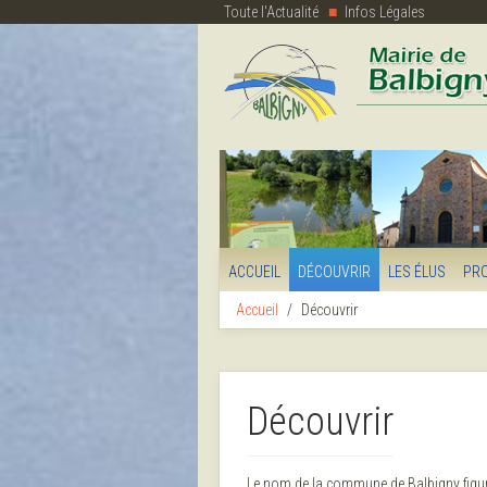
Toute l'Actualité
Infos Légales
ACCUEIL
DÉCOUVRIR
LES ÉLUS
PR
Accueil
Découvrir
Découvrir
Le nom de la commune de Balbigny figura