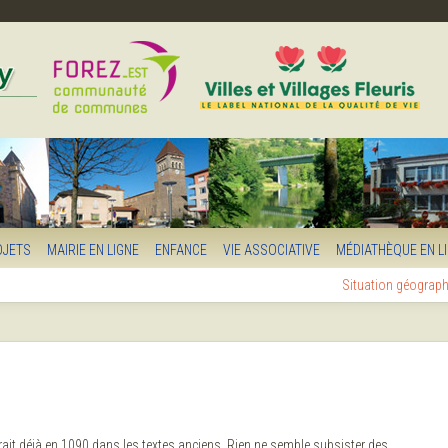
OJETS
MAIRIE EN LIGNE
ENFANCE
VIE ASSOCIATIVE
MÉDIATHÈQUE EN L
Situation géograp
it déjà en 1090 dans les textes anciens. Rien ne semble subsister des