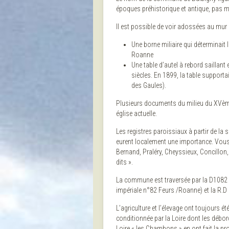
époques préhistorique et antique, pas mê
Il est possible de voir adossées au mur s
Une borne miliaire qui déterminait 
Roanne
Une table d’autel à rebord saillant 
siècles. En 1899, la table supportai
des Gaules).
Plusieurs documents du milieu du XVème 
église actuelle.
Les registres paroissiaux à partir de la
eurent localement une importance. Vous
Bernand, Praléry, Cheyssieux, Concillon,
dits ».
La commune est traversée par la D1082 q
impériale n°82 Feurs /Roanne) et la R.
L’agriculture et l’élevage ont toujours ét
conditionnée par la Loire dont les débord
Loire « les Chambons » en ont fait la p