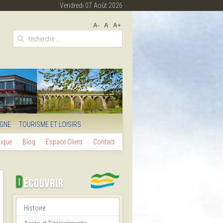
Vendredi 07 Août 2026
A-
A
A+
IGNE
TOURISME ET LOISIRS
hique
Blog
Espace Client
Contact
Histoire