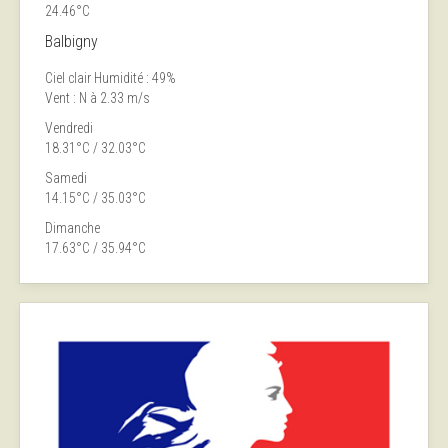
24.46°C
Balbigny
Ciel clair
Humidité : 49%
Vent : N à 2.33 m/s
Vendredi
18.31°C / 32.03°C
Samedi
14.15°C / 35.03°C
Dimanche
17.63°C / 35.94°C