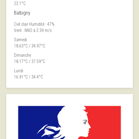
22.1°C
Balbigny
Ciel clair
Humidité : 47%
Vent : NNO à 2.39 m/s
Samedi
18.63°C / 34.97°C
Dimanche
18.17°C / 37.59°C
Lundi
16.91°C / 34.4°C