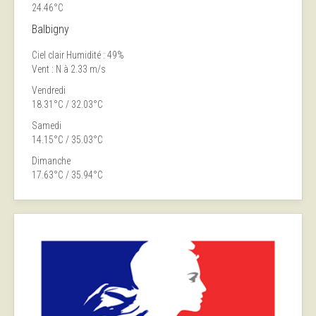
24.46°C
Balbigny
Ciel clair
Humidité : 49%
Vent : N à 2.33 m/s
Vendredi
18.31°C / 32.03°C
Samedi
14.15°C / 35.03°C
Dimanche
17.63°C / 35.94°C