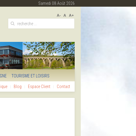
Samedi 08 Août 2026
A-
A
A+
IGNE
TOURISME ET LOISIRS
hique
Blog
Espace Client
Contact