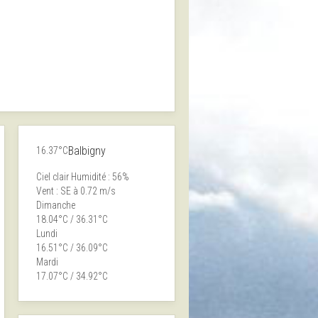
Balbigny
16.37°C
Ciel clair
Humidité : 56%
Vent : SE à 0.72 m/s
Dimanche
18.04°C / 36.31°C
Lundi
16.51°C / 36.09°C
Mardi
17.07°C / 34.92°C