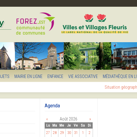
OJETS
MAIRIE EN LIGNE
ENFANCE
VIE ASSOCIATIVE
MÉDIATHÈQUE EN L
Situation géograp
Agenda
«
Août 2026
»
Lu
Ma
Me
Je
Ve
Sa
Di
27
28
29
30
31
1
2